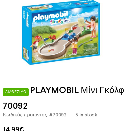
PLAYMOBIL Μίνι Γκόλφ
ΔΙΑΘΈΣΙΜΟ
70092
Κωδικός προϊόντος:
#70092
5 in stock
14,99
€