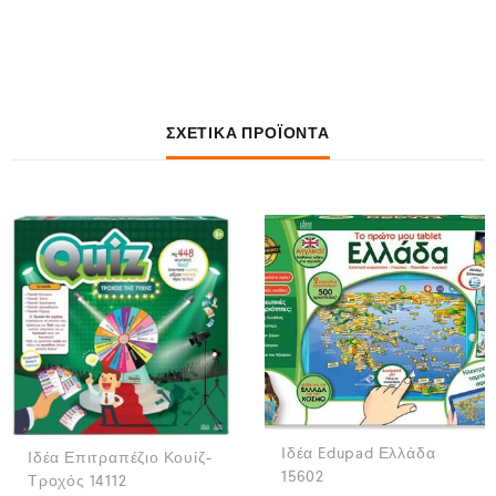
ΣΧΕΤΙΚΆ ΠΡΟΪΌΝΤΑ
Ιδέα Edupad Ελλάδα
Ιδέα Επιτραπέζιο Κουίζ-
15602
Τροχός 14112