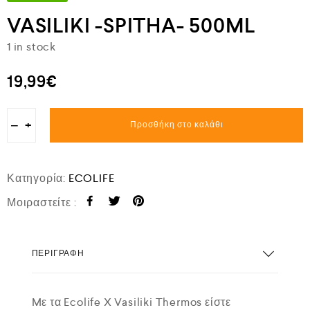
VASILIKI -SPITHA- 500ML
1 in stock
19,99
€
−
+
Προσθήκη στο καλάθι
Κατηγορία:
ECOLIFE
Μοιραστείτε :
ΠΕΡΙΓΡΑΦΉ
Mε τα Ecolife X Vasiliki Thermos είστε