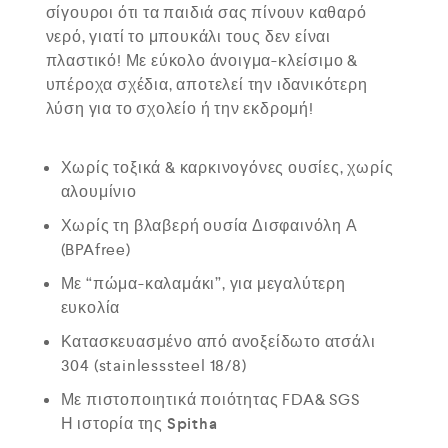
σίγουροι ότι τα παιδιά σας πίνουν καθαρό
νερό, γιατί το μπουκάλι τους δεν είναι
πλαστικό! Με εύκολο άνοιγμα-κλείσιμο &
υπέροχα σχέδια, αποτελεί την ιδανικότερη
λύση για το σχολείο ή την εκδρομή!
Χωρίς τοξικά & καρκινογόνες ουσίες, χωρίς
αλουμίνιο
Χωρίς τη βλαβερή ουσία Δισφαινόλη Α
(BPAfree)
Με “πώμα-καλαμάκι”, για μεγαλύτερη
ευκολία
Κατασκευασμένο από ανοξείδωτο ατσάλι
304 (stainlesssteel 18/8)
Με πιστοποιητικά ποιότητας FDA& SGS
Η ιστορία της Spitha