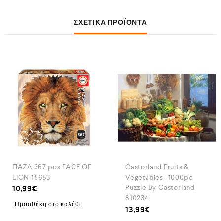
ΣΧΕΤΙΚΆ ΠΡΟΪΌΝΤΑ
ΠΑΖΛ 367 pcs FACE OF
Castorland Fruits &
LION 18653
Vegetables- 1000pc
Puzzle By Castorland
10,99
€
810234
Προσθήκη στο καλάθι
13,99
€