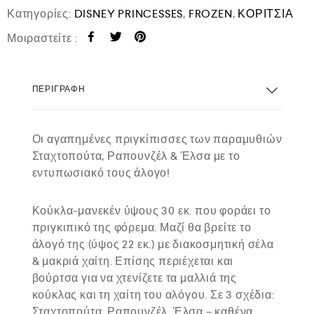
Κατηγορίες:
DISNEY PRINCESSES
,
FROZEN
,
ΚΟΡΙΤΣΙΑ
Μοιραστείτε :
ΠΕΡΙΓΡΑΦΉ
Οι αγαπημένες πριγκίπισσες των παραμυθιών
Σταχτοπούτα, Ραπουνζέλ & Έλσα με το
εντυπωσιακό τους άλογο!
Κούκλα-μανεκέν ύψους 30 εκ. που φοράει το
πριγκιπικό της φόρεμα. Μαζί θα βρείτε το
άλογό της (ύψος 22 εκ.) με διακοσμητική σέλα
& μακριά χαίτη. Επίσης περιέχεται και
βούρτσα για να χτενίζετε τα μαλλιά της
κούκλας και τη χαίτη του αλόγου. Σε 3 σχέδια:
Σταχτοπούτα, Ραπουνζέλ, Έλσα – καθένα