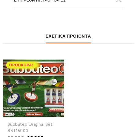
ΕΠΙΠΛΈΟΝ ΠΛΗΡΟΦΟΡΊΕΣ
ΣΧΕΤΙΚΆ ΠΡΟΪΌΝΤΑ
ΠΡΟΣΦΟΡΆ!
Subbuteo Original Set
BBT15000