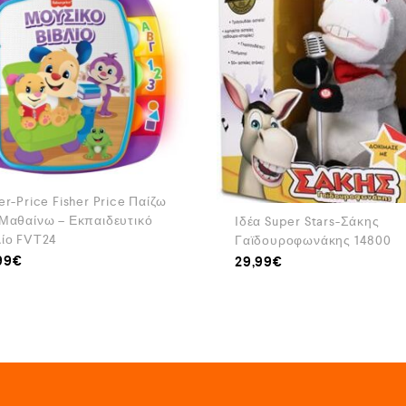
er-Price Fisher Price Παίζω
 Μαθαίνω – Εκπαιδευτικό
Ιδέα Super Stars-Σάκης
λίο FVT24
Γαϊδουροφωνάκης 14800
99
€
29,99
€