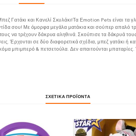
εζ Γατάκι και Κανελί Σκυλάκι!Τα Εmotion Pets είναι τα γ
ντίδα σου! Με όμορφα μεγάλα ματάκια και σούπερ απαλό τ
α τους να τρέχουν δάκρυα αληθινά. Σκούπισε τα δάκρυά τους
εις. Έρχονται σε δύο διαφορετικά σχέδια, μπεζ γατάκι ή κα
κόμα μπιμπερό & πετσετούλα. Δεν απαιτούνται μπαταρίες. 
ΣΧΕΤΙΚΆ ΠΡΟΪΌΝΤΑ