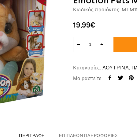
Emotion Pets
Κωδικός προϊόντος:
MTM1
19,99
€
−
+
Κατηγορίες:
ΛΟΥΤΡΙΝΑ
,
Π
Μοιραστείτε :
ΠΕΡΙΓΡΑΦΉ
ΕΠΙΠΛΈΟΝ ΠΛΗΡΟΦΟΡΊΕΣ