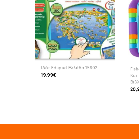
Ιδέα Edupad Ελλάδα 15602
Fish
19,99
€
Και
Βιβ
20,