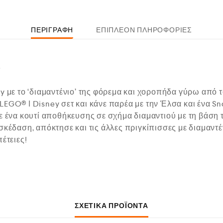
ΠΕΡΙΓΡΑΦΉ
ΕΠΙΠΛΈΟΝ ΠΛΗΡΟΦΟΡΊΕΣ
ς
y με το ‘διαμαντένιο’ της φόρεμα και χοροπήδα γύρω από 
LEGO® ǀ Disney σετ και κάνε παρέα με την Έλσα και ένα S
ε ένα κουτί αποθήκευσης σε σχήμα διαμαντιού με τη βάση τ
σκέδαση, απόκτησε και τις άλλες πριγκίπισσες με διαμαντ
έτειες!
ΣΧΕΤΙΚΆ ΠΡΟΪΌΝΤΑ