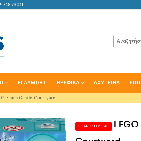
6974873040
GO
PLAYMOBIL
ΒΡΕΦΙΚΑ
ΛΟΥΤΡΙΝΑ
ΕΠΙ
9 Elsa’s Castle Courtyard
LEGO 4
ΕΞΑΝΤΛΗΜΈΝΟ