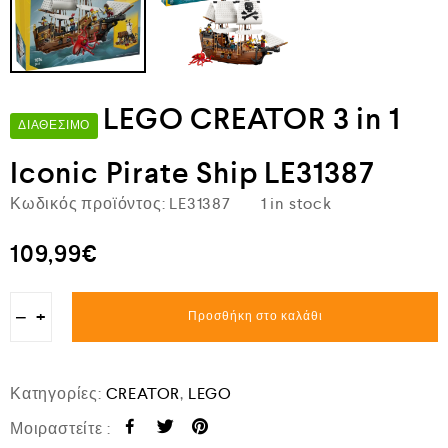
LEGO CREATOR 3 in 1
ΔΙΑΘΈΣΙΜΟ
Iconic Pirate Ship LE31387
Κωδικός προϊόντος:
LE31387
1 in stock
109,99
€
−
+
Προσθήκη στο καλάθι
Κατηγορίες:
CREATOR
,
LEGO
Μοιραστείτε :