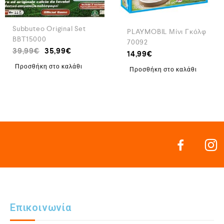
Subbuteo Original Set
PLAYMOBIL Μίνι Γκόλφ
BBT15000
70092
39,99
€
35,99
€
14,99
€
Προσθήκη στο καλάθι
Προσθήκη στο καλάθι
Επικοινωνία