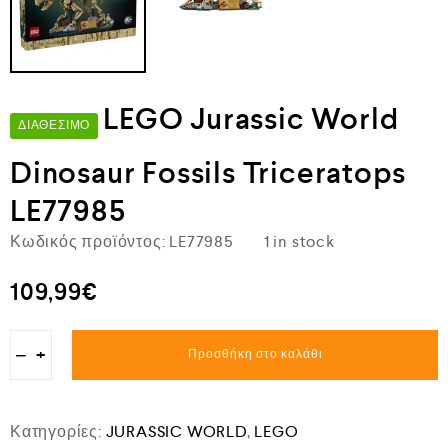
LEGO Jurassic World
ΔΙΑΘΈΣΙΜΟ
Dinosaur Fossils Triceratops
LE77985
Κωδικός προϊόντος:
LE77985
1 in stock
109,99
€
−
+
Προσθήκη στο καλάθι
Κατηγορίες:
JURASSIC WORLD
,
LEGO