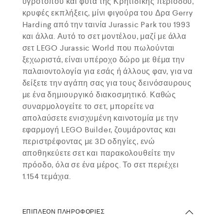
υγρότοπου και φυτά της Κρητιδικής περιόδου,
κρυφές εκπλήξεις, μίνι φιγούρα του Δρα Gerry
Harding από την ταινία Jurassic Park του 1993
και άλλα. Αυτό το σετ μοντέλου, μαζί με άλλα
σετ LEGO Jurassic World που πωλούνται
ξεχωριστά, είναι υπέροχο δώρο με θέμα την
παλαιοντολογία για εσάς ή άλλους φαν, για να
δείξετε την αγάπη σας για τους δεινόσαυρους
με ένα δημιουργικό διακοσμητικό. Καθώς
συναρμολογείτε το σετ, μπορείτε να
απολαύσετε ενισχυμένη καινοτομία με την
εφαρμογή LEGO Builder, ζουμάροντας και
περιστρέφοντας με 3D οδηγίες, ενώ
αποθηκεύετε σετ και παρακολουθείτε την
πρόοδο, όλα σε ένα μέρος. Το σετ περιέχει
1.154 τεμάχια.
ΕΠΙΠΛΈΟΝ ΠΛΗΡΟΦΟΡΊΕΣ