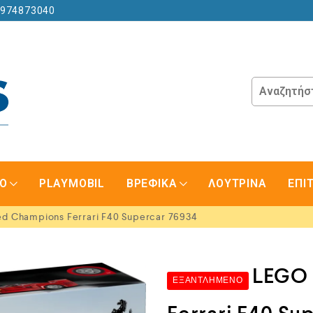
6974873040
GO
PLAYMOBIL
ΒΡΕΦΙΚΑ
ΛΟΥΤΡΙΝΑ
ΕΠΙ
 Champions Ferrari F40 Supercar 76934
LEGO 
ΕΞΑΝΤΛΗΜΈΝΟ