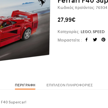
Ferrari F40 Su
Κωδικός προϊόντος:
76934
27,99
€
Κατηγορίες:
LEGO
,
SPEED
Μοιραστείτε :
ΠΕΡΙΓΡΑΦΉ
ΕΠΙΠΛΈΟΝ ΠΛΗΡΟΦΟΡΊΕΣ
 F40 Supercar!