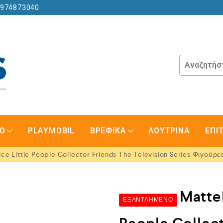
6974873040
GO
PLAYMOBIL
ΒΡΕΦΙΚΑ
ΛΟΥΤΡΙΝΑ
ΕΠΙ
ice Little People Collector Friends The Television Series Φιγούρ
Mattel
ΕΞΑΝΤΛΗΜΈΝΟ