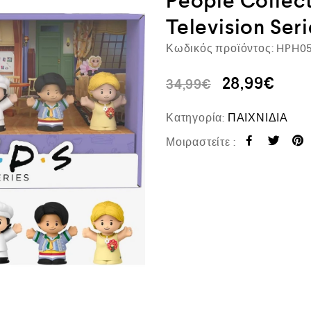
People Collect
Television Ser
Κωδικός προϊόντος:
HPH0
28,99
€
34,99
€
Κατηγορία:
ΠΑΙΧΝΙΔΙΑ
Μοιραστείτε :