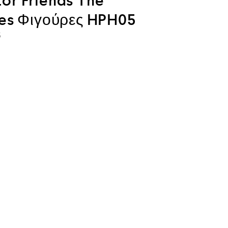
or Friends The
ies Φιγούρες HPH05
5