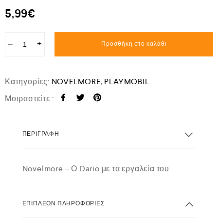
5,99
€
−
+
Προσθήκη στο καλάθι
Κατηγορίες:
NOVELMORE
,
PLAYMOBIL
Μοιραστείτε :
ΠΕΡΙΓΡΑΦΉ
Novelmore – Ο Dario με τα εργαλεία του
ΕΠΙΠΛΈΟΝ ΠΛΗΡΟΦΟΡΊΕΣ