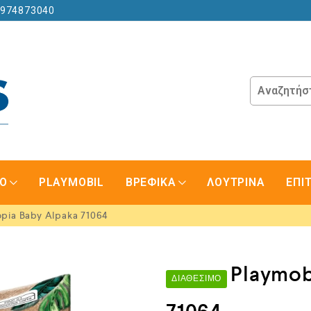
6974873040
GO
PLAYMOBIL
ΒΡΕΦΙΚΑ
ΛΟΥΤΡΙΝΑ
ΕΠΙ
opia Baby Alpaka 71064
Playmob
ΔΙΑΘΈΣΙΜΟ