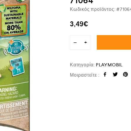
71064
Κωδικός προϊόντος:
#7106
3,49
€
−
+
Κατηγορία:
PLAYMOBIL
Μοιραστείτε :