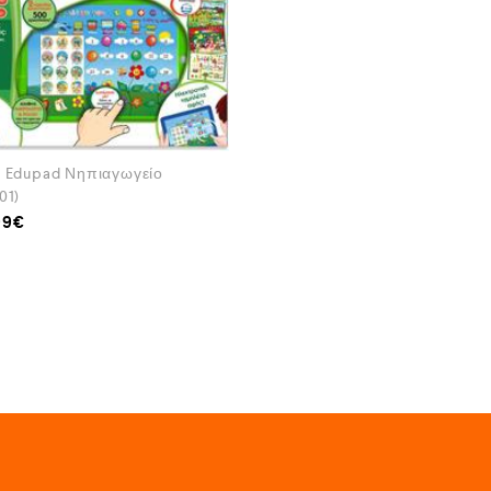
α Edupad Νηπιαγωγείο
01)
99
€