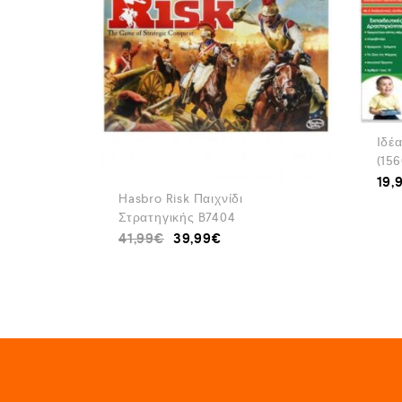
Ιδέ
(156
19,
Hasbro Risk Παιχνίδι
Στρατηγικής B7404
41,99
€
39,99
€