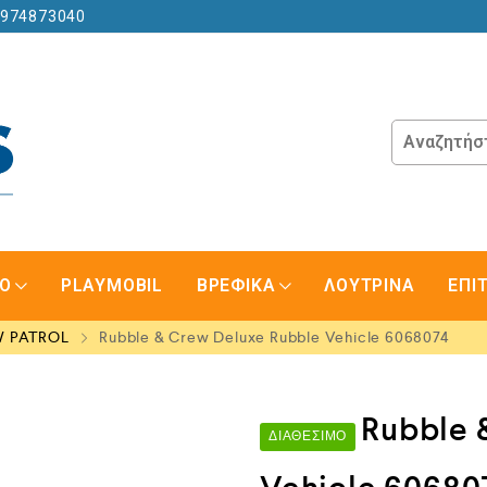
6974873040
GO
PLAYMOBIL
ΒΡΕΦΙΚΑ
ΛΟΥΤΡΙΝΑ
ΕΠΙ
W PATROL
Rubble & Crew Deluxe Rubble Vehicle 6068074
Rubble 
ΔΙΑΘΈΣΙΜΟ