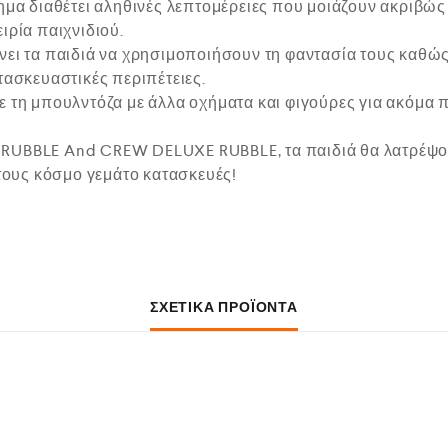
ημα διαθέτει αληθινές λεπτομέρειες που μοιάζουν ακριβώς 
ιρία παιχνιδιού.
νει τα παιδιά να χρησιμοποιήσουν τη φαντασία τους καθώ
τασκευαστικές περιπέτειες.
ε τη μπουλντόζα με άλλα οχήματα και φιγούρες για ακόμα 
RUBBLE And CREW DELUXE RUBBLE, τα παιδιά θα λατρέψου
 τους κόσμο γεμάτο κατασκευές!
ΣΧΕΤΙΚΆ ΠΡΟΪΌΝΤΑ