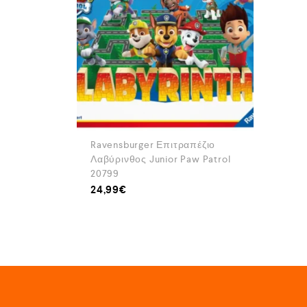
Ravensburger Επιτραπέζιο
Λαβύρινθος Junior Paw Patrol
20799
24,99
€