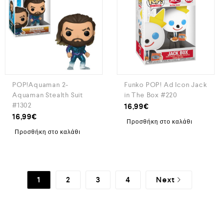
POP!Aquaman 2-
Funko POP! Ad Icon Jack
Aquaman Stealth Suit
in The Box #220
#1302
16,99
€
16,99
€
Προσθήκη στο καλάθι
Προσθήκη στο καλάθι
1
2
3
4
Next