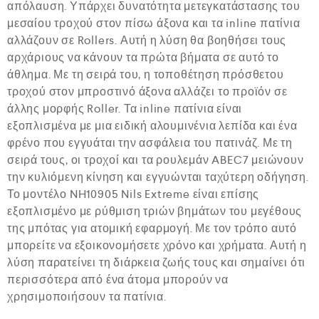
απόλαυση. Υπάρχει δυνατότητα μετεγκατάστασης του
μεσαίου τροχού στον πίσω άξονα και τα inline πατίνια
αλλάζουν σε Rollers. Αυτή η λύση θα βοηθήσει τους
αρχάριους να κάνουν τα πρώτα βήματα σε αυτό το
άθλημα. Με τη σειρά του, η τοποθέτηση πρόσθετου
τροχού στον μπροστινό άξονα αλλάζει το προϊόν σε
άλλης μορφής Roller. Τα inline πατίνια είναι
εξοπλισμένα με μια ειδική αλουμινένια λεπίδα και ένα
φρένο που εγγυάται την ασφάλεια του πατινάζ. Με τη
σειρά τους, οι τροχοί και τα ρουλεμάν ABEC7 μειώνουν
την κυλιόμενη κίνηση και εγγυώνται ταχύτερη οδήγηση.
Το μοντέλο NH10905 Nils Extreme είναι επίσης
εξοπλισμένο με ρύθμιση τριών βημάτων του μεγέθους
της μπότας για ατομική εφαρμογή. Με τον τρόπο αυτό
μπορείτε να εξοικονομήσετε χρόνο και χρήματα. Αυτή η
λύση παρατείνει τη διάρκεια ζωής τους και σημαίνει ότι
περισσότερα από ένα άτομα μπορούν να
χρησιμοποιήσουν τα πατίνια.