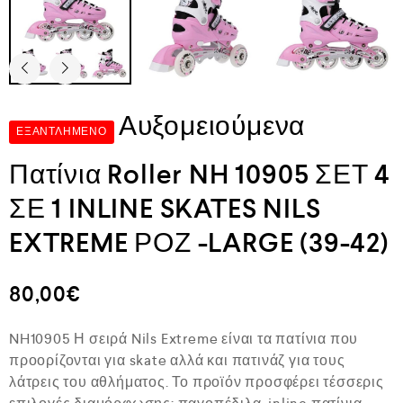
Αυξομειούμενα
ΕΞΑΝΤΛΗΜΈΝΟ
Πατίνια Roller NH 10905 ΣΕΤ 4
ΣΕ 1 INLINE SKATES NILS
EXTREME ΡΟΖ -LARGE (39-42)
80,00
€
NH10905 Η σειρά Nils Extreme είναι τα πατίνια που
προορίζονται για skate αλλά και πατινάζ για τους
λάτρεις του αθλήματος. Το προϊόν προσφέρει τέσσερις