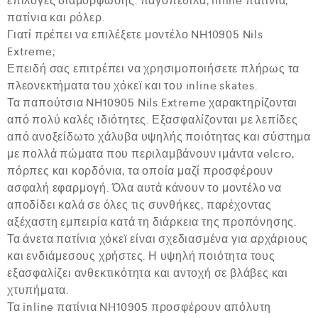
επιλογές διαμόρφωσης: παγοπέδιλα, inline πατίνια,
πατίνια και ρόλερ.
Γιατί πρέπει να επιλέξετε μοντέλο NH10905 Nils
Extreme;
Επειδή σας επιτρέπει να χρησιμοποιήσετε πλήρως τα
πλεονεκτήματα του χόκεϊ και του inline skates.
Τα παπούτσια NH10905 Nils Extreme χαρακτηρίζονται
από πολύ καλές ιδιότητες. Εξασφαλίζονται με λεπίδες
από ανοξείδωτο χάλυβα υψηλής ποιότητας και σύστημα
με πολλά πώματα που περιλαμβάνουν ιμάντα velcro,
πόρπες και κορδόνια, τα οποία μαζί προσφέρουν
ασφαλή εφαρμογή. Όλα αυτά κάνουν το μοντέλο να
αποδίδει καλά σε όλες τις συνθήκες, παρέχοντας
αξέχαστη εμπειρία κατά τη διάρκεια της προπόνησης.
Τα άνετα πατίνια χόκεϊ είναι σχεδιασμένα για αρχάριους
και ενδιάμεσους χρήστες. Η υψηλή ποιότητα τους
εξασφαλίζει ανθεκτικότητα και αντοχή σε βλάβες και
χτυπήματα.
Τα inline πατίνια NH10905 προσφέρουν απόλυτη