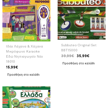
Subbuteo Original Set
Ιδέα Λάχανα & Χάχανα
BBT15000
Μικρόφωνο Karaoke
39,99
€
35,99
€
Εδώ Νηπιαγωγείο Νέο
18010
Προσθήκη στο καλάθι
15,99
€
Προσθήκη στο καλάθι