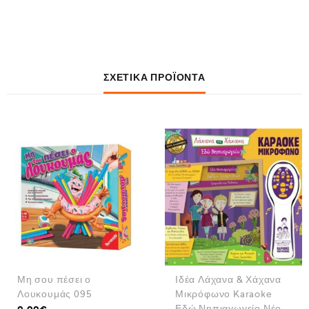
ΣΧΕΤΙΚΆ ΠΡΟΪΌΝΤΑ
Μη σου πέσει ο
Ιδέα Λάχανα & Χάχανα
Λουκουμάς 095
Μικρόφωνο Karaoke
Εδώ Νηπιαγωγείο Νέο