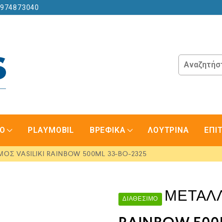
6974873040
GO
PLAYMOBIL
ΒΡΕΦΙΚΑ
ΛΟΥΤΡΙΝΑ
ΕΠΙ
Σ VASILIKI RAINBOW 500ML 33-BO-2325
ΜΕΤΑΛΛ
ΔΙΑΘΈΣΙΜΟ