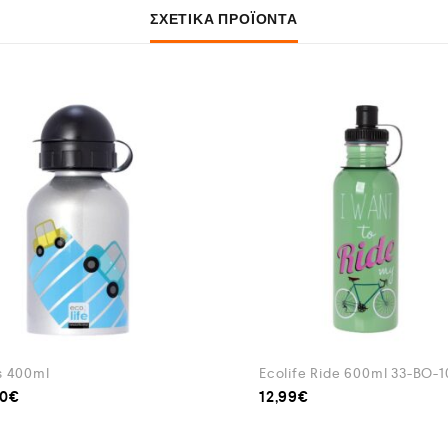
ΣΧΕΤΙΚΆ ΠΡΟΪΌΝΤΑ
s 400ml
Ecolife Ride 600ml 33-BO-1
00
€
12,99
€