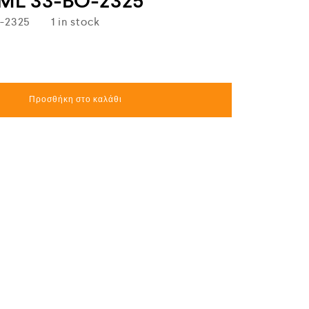
ML 33-BO-2325
-2325
1 in stock
Προσθήκη στο καλάθι