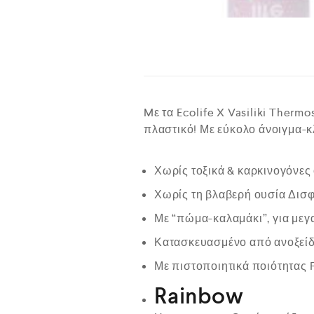
Mε τα Ecolife X Vasiliki Thermo
πλαστικό! Με εύκολο άνοιγμα-κλ
Χωρίς τοξικά & καρκινογόνες 
Χωρίς τη βλαβερή ουσία Δισφ
Με “πώμα-καλαμάκι”, για μεγ
Κατασκευασμένο από ανοξείδωτ
Με πιστοποιητικά ποιότητας
Rainbow