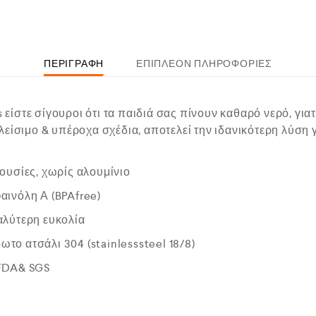
ΠΕΡΙΓΡΑΦΉ
ΕΠΙΠΛΈΟΝ ΠΛΗΡΟΦΟΡΊΕΣ
s είστε σίγουροι ότι τα παιδιά σας πίνουν καθαρό νερό, γιατ
είσιμο & υπέροχα σχέδια, αποτελεί την ιδανικότερη λύση γ
ουσίες, χωρίς αλουμίνιο
αινόλη Α (BPAfree)
αλύτερη ευκολία
ο ατσάλι 304 (stainlesssteel 18/8)
 FDA& SGS