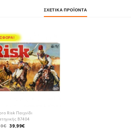
ΣΧΕΤΙΚΆ ΠΡΟΪΌΝΤΑ
ΣΦΟΡΆ!
ro Risk Παιχνίδι
ατηγικής B7404
99
€
39,99
€