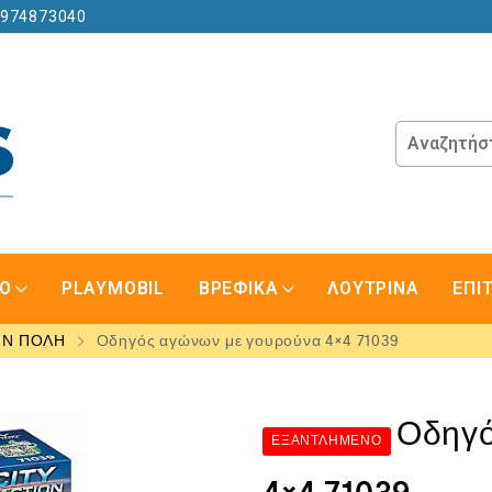
6974873040
GO
PLAYMOBIL
ΒΡΕΦΙΚΑ
ΛΟΥΤΡΙΝΑ
ΕΠΙ
ΗΝ ΠΟΛΗ
Οδηγός αγώνων με γουρούνα 4×4 71039
Οδηγό
ΕΞΑΝΤΛΗΜΈΝΟ