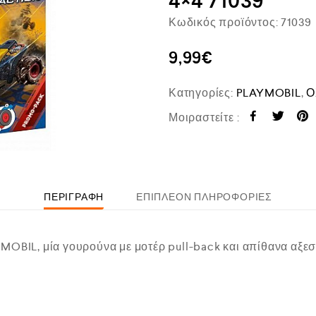
4×4 71039
Κωδικός προϊόντος:
71039
9,99
€
Κατηγορίες:
PLAYMOBIL
,
Ο
Μοιραστείτε :
ΠΕΡΙΓΡΑΦΉ
ΕΠΙΠΛΈΟΝ ΠΛΗΡΟΦΟΡΊΕΣ
MOBIL, μία γουρούνα με μοτέρ pull-back και απίθανα αξε