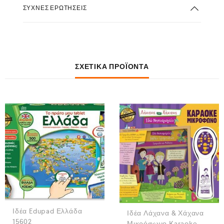
ΣΥΧΝΈΣ ΕΡΩΤΉΣΕΙΣ
ΣΧΕΤΙΚΆ ΠΡΟΪΌΝΤΑ
Ιδέα Edupad Ελλάδα
Ιδέα Λάχανα & Χάχανα
15602
Μικρόφωνο Karaoke