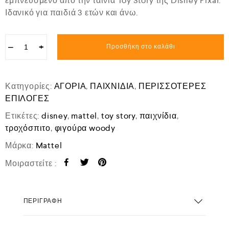
εμπνευσμένο από την ταινία Toy Story της Disney Pixar.
Ιδανικό για παιδιά 3 ετών και άνω.
−
+
Προσθήκη στο καλάθι
Κατηγορίες:
ΑΓΟΡΙΑ
,
ΠΑΙΧΝΙΔΙΑ
,
ΠΕΡΙΣΣΟΤΕΡΕΣ
ΕΠΙΛΟΓΕΣ
Ετικέτες:
disney
,
mattel
,
toy story
,
παιχνίδια
,
τροχόσπιτο
,
φιγούρα woody
Μάρκα:
Mattel
Μοιραστείτε :
ΠΕΡΙΓΡΑΦΉ