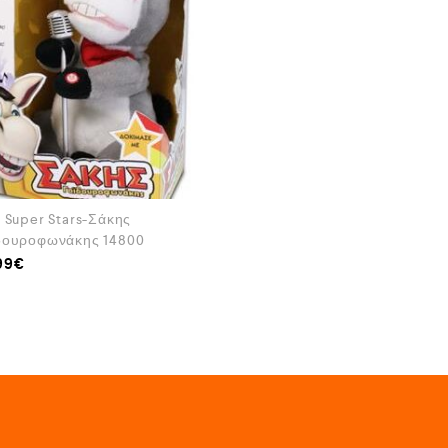
α Super Stars-Σάκης
δουροφωνάκης 14800
99
€