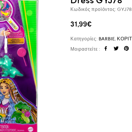
Dress GYJ78
Κωδικός προϊόντος:
GYJ7
31,99
€
Κατηγορίες:
BARBIE
,
ΚΟΡΙΤ
Μοιραστείτε :