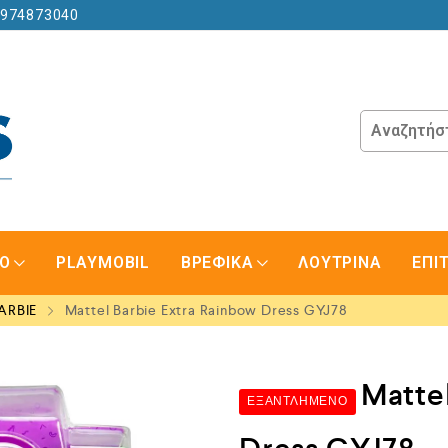
6974873040
GO
PLAYMOBIL
ΒΡΕΦΙΚΑ
ΛΟΥΤΡΙΝΑ
ΕΠΙ
ARBIE
Mattel Barbie Extra Rainbow Dress GYJ78
Matte
ΕΞΑΝΤΛΗΜΈΝΟ