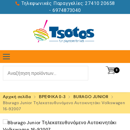
Τηλεφωνικές Παραγγελίες:
27410 20658
- 6974873040
0
Αρχική σελίδα
ΒΡΕΦΙΚΑ 0-3
BURAGO JUNIOR
Bburago Junior Τηλεκατευθυνόμενο Αυτοκινητάκι Volkswagen
16-92007