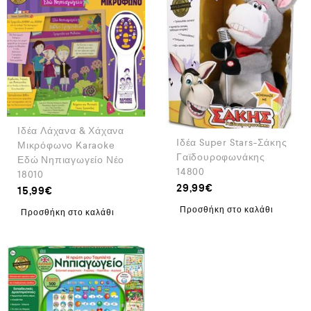
Ιδέα Λάχανα & Χάχανα
Ιδέα Super Stars-Σάκης
Μικρόφωνο Karaoke
Γαϊδουροφωνάκης
Εδώ Νηπιαγωγείο Νέο
14800
18010
29,99
€
15,99
€
Προσθήκη στο καλάθι
Προσθήκη στο καλάθι