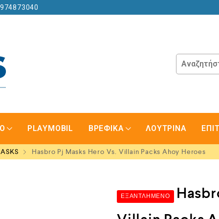
6974873040
GO
PLAYMOBIL
ΒΡΕΦΙΚΑ
ΛΟΥΤΡΙΝΑ
ΕΠΙ
MASKS
Hasbro Pj Masks Hero Vs. Villain Packs Ahoy Heroes
Hasbr
ΕΞΑΝΤΛΗΜΈΝΟ