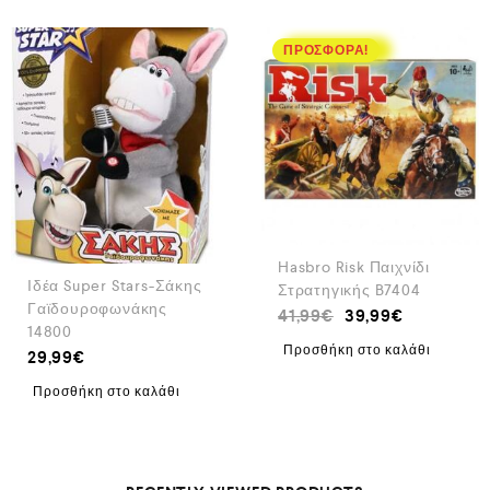
ΠΡΟΣΦΟΡΆ!
Hasbro Risk Παιχνίδι
Ιδέα Super Stars-Σάκης
Στρατηγικής B7404
Γαϊδουροφωνάκης
41,99
€
39,99
€
14800
Προσθήκη στο καλάθι
29,99
€
Προσθήκη στο καλάθι