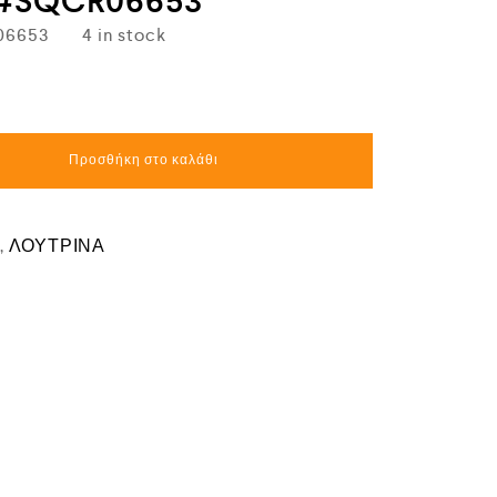
 #SQCR06653
06653
4 in stock
Προσθήκη στο καλάθι
s
,
ΛΟΥΤΡΙΝΑ