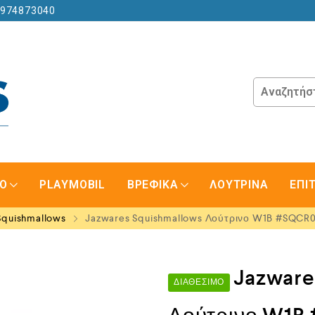
6974873040
GO
PLAYMOBIL
ΒΡΕΦΙΚΑ
ΛΟΥΤΡΙΝΑ
ΕΠΙ
Squishmallows
Jazwares Squishmallows Λούτρινο W1B #SQCR
Jazware
ΔΙΑΘΈΣΙΜΟ