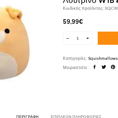
Λούτρινο W1B
Κωδικός προϊόντος:
SQCR
59,99
€
−
+
Κατηγορίες:
Squishmallow
Μοιραστείτε :
ΠΕΡΙΓΡΑΦΉ
ΕΠΙΠΛΈΟΝ ΠΛΗΡΟΦΟΡΊΕΣ