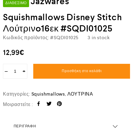
Jazwares
ΔΙΑΘΈΣΙΜΟ
Squishmallows Disney Stitch
Λούτρινo16εκ #SQDI01025
Κωδικός προϊόντος:
#SQDI01025
3 in stock
12,99
€
−
+
Προσθήκη στο καλάθι
Κατηγορίες:
Squishmallows
,
ΛΟΥΤΡΙΝΑ
Μοιραστείτε :
ΠΕΡΙΓΡΑΦΉ