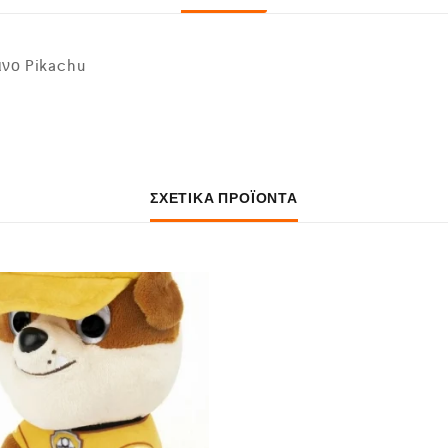
νο Pikachu
ΣΧΕΤΙΚΆ ΠΡΟΪΌΝΤΑ