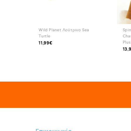
Wild Planet Λούτρινο Sea
Spi
Turtle
Cha
Plu
11,99
€
13,