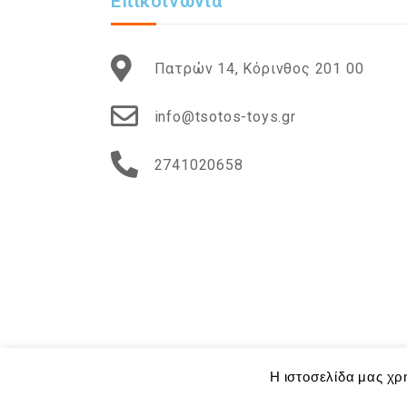
Επικοινωνία
Πατρών 14, Κόρινθος 201 00
info@tsotos-toys.gr
2741020658
Copyright © 2020 Tsotos-Toys.gr - Powered by
Η ιστοσελίδα μας χρ
Focus On Web