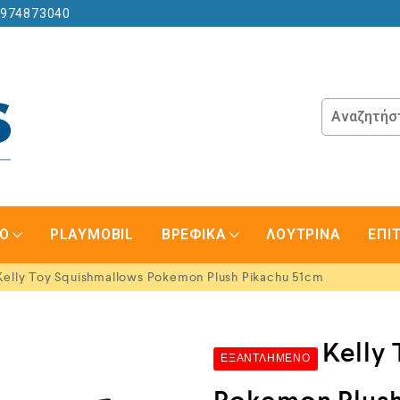
6974873040
GO
PLAYMOBIL
ΒΡΕΦΙΚΑ
ΛΟΥΤΡΙΝΑ
ΕΠΙ
elly Toy Squishmallows Pokemon Plush Pikachu 51cm
Kelly
ΕΞΑΝΤΛΗΜΈΝΟ