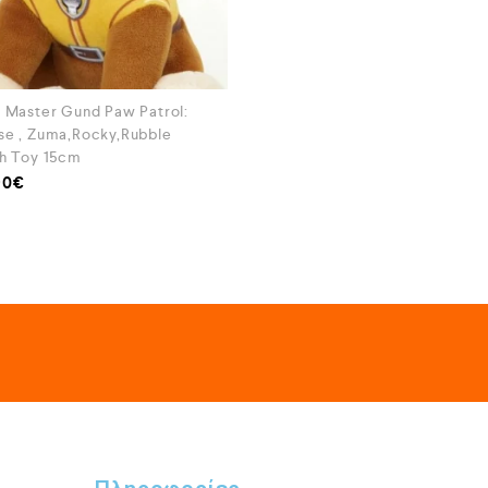
n Master Gund Paw Patrol:
se , Zuma,Rocky,Rubble
sh Toy 15cm
90
€