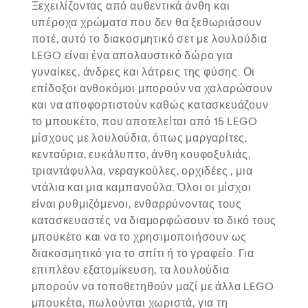
Ξεχειλίζοντας από αυθεντικά άνθη και
υπέροχα χρώματα που δεν θα ξεθωριάσουν
ποτέ, αυτό το διακοσμητικό σετ με λουλούδια
LEGO είναι ένα απολαυστικό δώρο για
γυναίκες, άνδρες και λάτρεις της φύσης. Οι
επίδοξοι ανθοκόμοι μπορούν να χαλαρώσουν
και να αποφορτιστούν καθώς κατασκευάζουν
το μπουκέτο, που αποτελείται από 15 LEGO
μίσχους με λουλούδια, όπως μαργαρίτες,
κενταύρια, ευκάλυπτο, άνθη κουφοξυλιάς,
τριαντάφυλλα, νεραγκούλες, ορχιδέες , μια
ντάλια και μια καμπανούλα. Όλοι οι μίσχοι
είναι ρυθμιζόμενοι, ενθαρρύνοντας τους
κατασκευαστές να διαμορφώσουν το δικό τους
μπουκέτο και να το χρησιμοποιήσουν ως
διακοσμητικό για το σπίτι ή το γραφείο. Για
επιπλέον εξατομίκευση, τα λουλούδια
μπορούν να τοποθετηθούν μαζί με άλλα LEGO
μπουκέτα, πωλούνται χωριστά, για τη