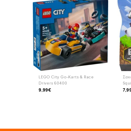
LEGO City Go-Karts & Race
Σακ
Drivers 60400
Squi
9,99
€
7,9