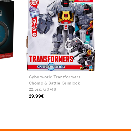
Cyberworld Transformers
Chomp & Battle Grimlock
22.5εκ. G0748
29,99
€