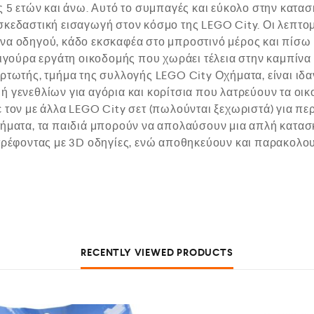
ας 5 ετών και άνω. Αυτό το συμπαγές και εύκολο στην κατ
σκεδαστική εισαγωγή στον κόσμο της LEGO City. Οι λεπτο
να οδηγού, κάδο εκσκαφέα στο μπροστινό μέρος και πίσω β
 φιγούρα εργάτη οικοδομής που χωράει τέλεια στην καμπίνα
ρτωτής, τμήμα της συλλογής LEGO City Οχήματα, είναι ιδαν
 γενεθλίων για αγόρια και κορίτσια που λατρεύουν τα οικ
ε τον με άλλα LEGO City σετ (πωλούνται ξεχωριστά) για π
Οχήματα, τα παιδιά μπορούν να απολαύσουν μια απλή κατα
στρέφοντας με 3D οδηγίες, ενώ αποθηκεύουν και παρακολο
RECENTLY VIEWED PRODUCTS