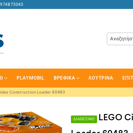
6974873040
GO
PLAYMOBIL
ΒΡΕΦΙΚΑ
ΛΟΥΤΡΙΝΑ
ΕΠΙ
ides Construction Loader 60483
LEGO Ci
ΔΙΑΘΈΣΙΜΟ