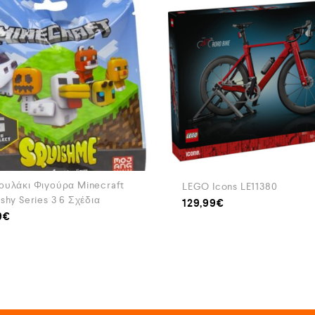
ουλάκι Φιγούρα Minecraft
LEGO Icons LE11380
shy Series 3 6 Σχέδια
129,99
€
9
€