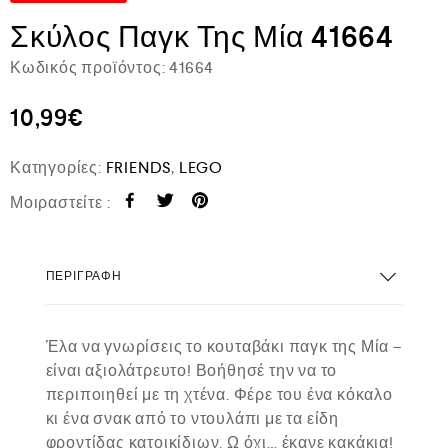
Σκύλος Παγκ Της Μία 41664
Κωδικός προϊόντος:
41664
10,99
€
Κατηγορίες:
FRIENDS
,
LEGO
Μοιραστείτε :
ΠΕΡΙΓΡΑΦΉ
Έλα να γνωρίσεις το κουταβάκι παγκ της Μία –
είναι αξιολάτρευτο! Βοήθησέ την να το
περιποιηθεί με τη χτένα. Φέρε του ένα κόκαλο
κι ένα σνακ από το ντουλάπι με τα είδη
φροντίδας κατοικίδιων. Ω όχι… έκανε κακάκια!