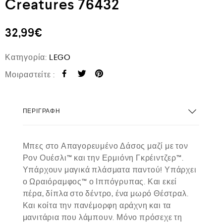
Creatures 76432
32,99
€
Κατηγορία:
LEGO
Μοιραστείτε :
ΠΕΡΙΓΡΑΦΉ
Μπες στο Απαγορευμένο Δάσος μαζί με τον
Ρον Ουέσλι™ και την Ερμιόνη Γκρέιντζερ™.
Υπάρχουν μαγικά πλάσματα παντού! Υπάρχει
ο Ωραιόραμφος™ ο Ιππόγρυπας. Και εκεί
πέρα, δίπλα στο δέντρο, ένα μωρό Θέστραλ.
Και κοίτα την πανέμορφη αράχνη και τα
μανιτάρια που λάμπουν. Μόνο πρόσεχε τη