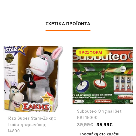
ΣΧΕΤΙΚΆ ΠΡΟΪΌΝΤΑ
ΠΡΟΣΦΟΡΆ!
Subbuteo Original Set
BBT15000
Ιδέα Super Stars-Σάκης
39,99
€
35,99
€
Γαϊδουροφωνάκης
14800
Προσθήκη στο καλάθι