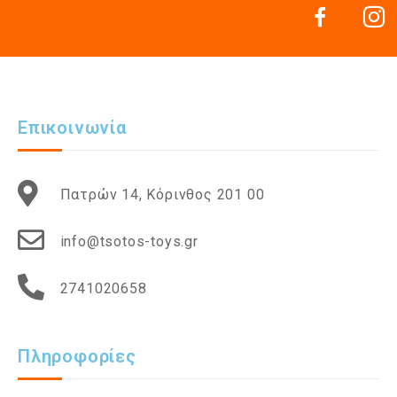
Επικοινωνία
Πατρών 14, Κόρινθος 201 00
info@tsotos-toys.gr
2741020658
Πληροφορίες