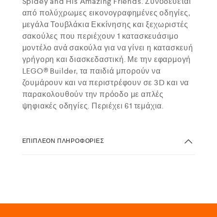
Spidey and His Amazing Friends. Συνοδεύεται
από πολύχρωμες εικονογραφημένες οδηγίες,
μεγάλα Τουβλάκια Εκκίνησης και ξεχωριστές
σακούλες που περιέχουν 1 κατασκευάσιμο
μοντέλο ανά σακούλα για να γίνει η κατασκευή
γρήγορη και διασκεδαστική. Με την εφαρμογή
LEGO® Builder, τα παιδιά μπορούν να
ζουμάρουν και να περιστρέφουν σε 3D και να
παρακολουθούν την πρόοδο με απλές
ψηφιακές οδηγίες. Περιέχει 61 τεμάχια.
ΕΠΙΠΛΈΟΝ ΠΛΗΡΟΦΟΡΊΕΣ