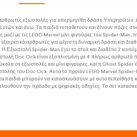
 αρθρωτές εξωστολές για υπερμεγέθη δράση Υπερηρώων, έ
ς 6 ετών και άνω. Τα παιδιά τοποθετούν και δίνουν πόζες σ
ς μαζί με τις LEGO Marvel μίνι φιγούρες του Spider-Man, τ
ι εξαιρετικά αρθρωτές για μέγιστη δυναμική δράση και διαθ
. Η Εξωστολή Spider-Man έχει το στυλ και διαθέτει 2 κινο
ωστολή Doc Ock είναι εξοπλισμένη με 4 πλήρως αρθρωτά 
ύκολα σε εξωστολές και μίνι φιγούρες, και η Ghost Spider 
τολής του Doc Ock. Αυτό το προϊόν LEGO Marvel Spider-Ma
, τα παιδιά μπορούν να κατασκευάσουν με αυτοπεποίθηση 
λουθούν την πρόοδο με ψηφιακές οδηγίες. Το σετ κατασκευ