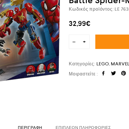
Battle Spider
Κωδικός προϊόντος:
LE 76
32,99
€
−
+
Κατηγορίες:
LEGO
,
MARVEL
Μοιραστείτε :
ΠΕΡΙΓΡΑΦΉ
ΕΠΙΠΛΈΟΝ ΠΛΗΡΟΦΟΡΊΕΣ