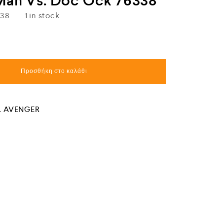
-Man Vs. Doc Ock 76338
338
1 in stock
Προσθήκη στο καλάθι
 AVENGER