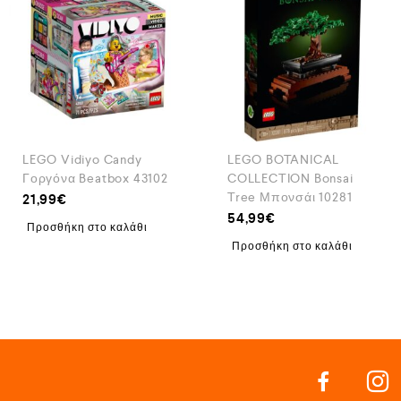
LEGO Vidiyo Candy
LEGO BOTANICAL
Γοργόνα Beatbox 43102
COLLECTION Bonsai
Tree Μπονσάι 10281
21,99
€
54,99
€
Προσθήκη στο καλάθι
Προσθήκη στο καλάθι