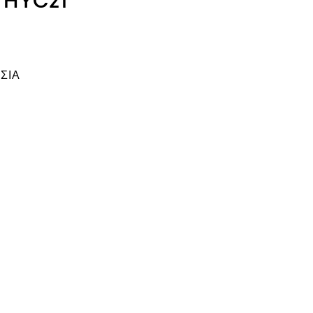
α HYC21
ΣΙΑ