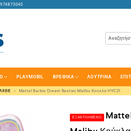
6974873040
GO
PLAYMOBIL
ΒΡΕΦΙΚΑ
ΛΟΥΤΡΙΝΑ
ΕΠΙ
ARBIE
Mattel Barbie Dream Besties Malibu Κούκλα HYC21
Matte
ΕΞΑΝΤΛΗΜΈΝΟ