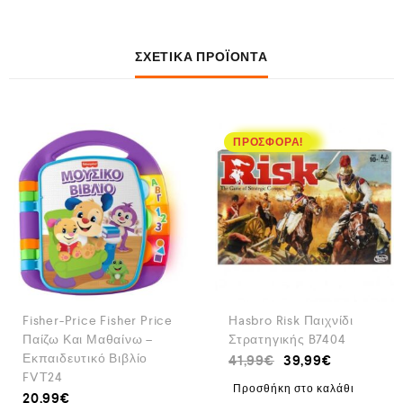
ΣΧΕΤΙΚΆ ΠΡΟΪΌΝΤΑ
ΠΡΟΣΦΟΡΆ!
Fisher-Price Fisher Price
Hasbro Risk Παιχνίδι
Παίζω Και Μαθαίνω –
Στρατηγικής B7404
Εκπαιδευτικό Βιβλίο
41,99
€
39,99
€
FVT24
Προσθήκη στο καλάθι
20,99
€