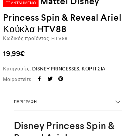
Mattel Disney
ΕΞΑΝΤΛΗΜΈΝΟ
Princess Spin & Reveal Ariel
Κούκλα HTV88
Κωδικός προϊόντος:
HTV88
19,99
€
Κατηγορίες:
DISNEY PRINCESSES
,
ΚΟΡΙΤΣΙΑ
Μοιραστείτε :
ΠΕΡΙΓΡΑΦΉ
Disney Princess Spin &