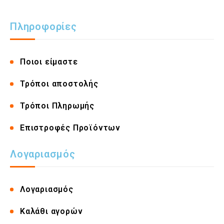
Πληροφορίες
Ποιοι είμαστε
Τρόποι αποστολής
Τρόποι Πληρωμής
Επιστροφές Προϊόντων
Λογαριασμός
Λογαριασμός
Καλάθι αγορών