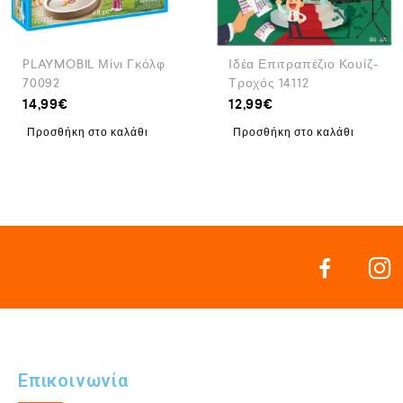
PLAYMOBIL Μίνι Γκόλφ
Ιδέα Επιτραπέζιο Κουίζ-
70092
Τροχός 14112
14,99
€
12,99
€
Προσθήκη στο καλάθι
Προσθήκη στο καλάθι
Επικοινωνία