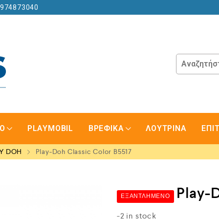
6974873040
GO
PLAYMOBIL
ΒΡΕΦΙΚΑ
ΛΟΥΤΡΙΝΑ
ΕΠΙ
Y DOH
Play-Doh Classic Color B5517
Play-
ΕΞΑΝΤΛΗΜΈΝΟ
-2 in stock