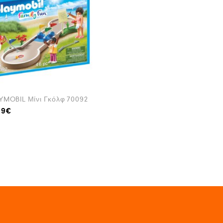
YMOBIL Μίνι Γκόλφ 70092
99
€