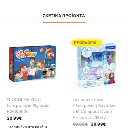
ΣΧΕΤΙΚΆ ΠΡΟΪΌΝΤΑ
ΠΡΟΣΦΟΡΆ!
GIOCHI PREZIOSI
Lexibook Frozen
Επιτραπέζιο Pigcasso
Ηλεκτρονική Κονσόλα
PGC00000
2,5″ Compact Cyber
Arcade JL2367FZ
20,99
€
49,99
€
39,99
€
Προσθήκη στο καλάθι