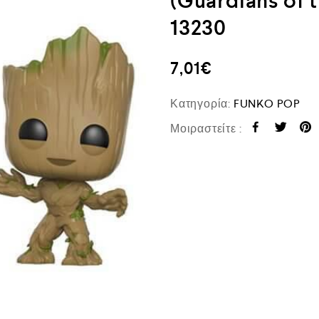
(Guardians of 
13230
7,01
€
Κατηγορία:
FUNKO POP
Μοιραστείτε :