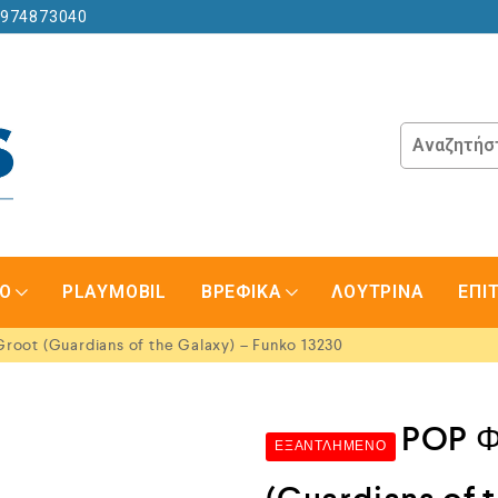
6974873040
GO
PLAYMOBIL
ΒΡΕΦΙΚΑ
ΛΟΥΤΡΙΝΑ
ΕΠΙ
oot (Guardians of the Galaxy) – Funko 13230
POP Φ
ΕΞΑΝΤΛΗΜΈΝΟ