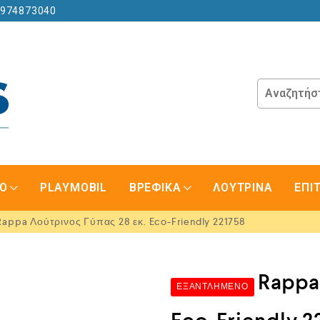
6974873040
GO
PLAYMOBIL
ΒΡΕΦΙΚΑ
ΛΟΥΤΡΙΝΑ
ΕΠΙ
appa Λούτρινος Γύπας 28 εκ. Eco-Friendly 221758
Rappa
ΕΞΑΝΤΛΗΜΈΝΟ