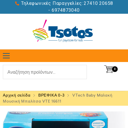
Τηλεφωνικές Παραγγελίες:
27410 20658
- 6974873040
0
Αρχική σελίδα
ΒΡΕΦΙΚΑ 0-3
VTech Baby Mαλακή
Μουσική Μπαλίτσα VTE 16611