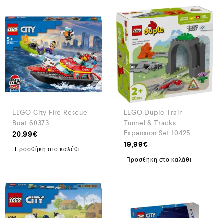
LEGO City Fire Rescue
LEGO Duplo Train
Boat 60373
Tunnel & Tracks
Expansion Set 10425
20,99
€
19,99
€
Προσθήκη στο καλάθι
Προσθήκη στο καλάθι