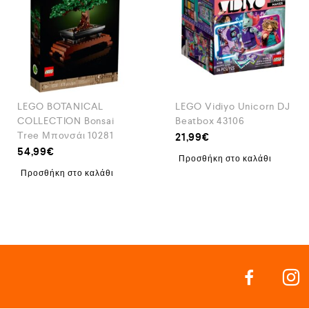
LEGO BOTANICAL
LEGO Vidiyo Unicorn DJ
COLLECTION Bonsai
Beatbox 43106
Tree Μπονσάι 10281
21,99
€
54,99
€
Προσθήκη στο καλάθι
Προσθήκη στο καλάθι